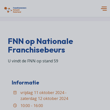
Untitled Design
Franchisenemers en overleg
FNN op Nationale
wet Franchise
Franchisebeurs
wet Franchise
Actueel
U vindt de FNN op stand 59
Evaluatie van de wet
Jurisprudentie
Over FNN
Informatie
Contact
vrijdag 11 oktober 2024 -
zaterdag 12 oktober 2024
10:00 - 16:00