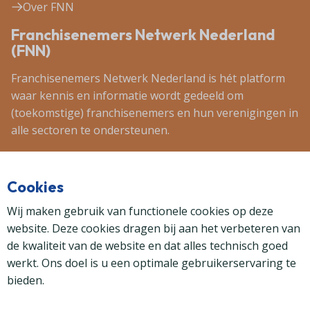
Over FNN
Franchisenemers Netwerk Nederland
(FNN)
Franchisenemers Netwerk Nederland is hét platform
waar kennis en informatie wordt gedeeld om
(toekomstige) franchisenemers en hun verenigingen in
alle sectoren te ondersteunen.
Secretariaat
Cookies
Blekerijlaan 1
3447 GR Woerden
Wij maken gebruik van functionele cookies op deze
(0348) 41 97 71
website. Deze cookies dragen bij aan het verbeteren van
fnn@vakcentrum.nl
de kwaliteit van de website en dat alles technisch goed
werkt. Ons doel is u een optimale gebruikerservaring te
bieden.